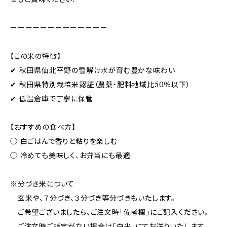
ーーーーーーーーーーーーー
【この米の特徴】
✔ 秋田県仙北平野の雪解け水が育む豊かな味わい
✔ 秋田県特別栽培米認証（農薬・肥料地域比50％以下）
✔ 低温倉庫で丁寧に保管
【おすすめの食べ方】
◯ 白ごはんで香りと粘りを楽しむ
◯ 冷めても美味しく、お弁当にも最適
※分づき米について
玄米や、７分づき、３分づき等分づきもいたします。
ご希望ございましたら、ご注文時「備考欄」にご記入ください。
ご注文時ご指定がない場合は「白米」にてお送りいたします。