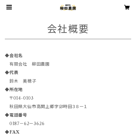
会社概要
◆
会社名
有限会社 柳田農園
◆
代表
鈴木 美穂子
◆
所在地
〒014-0103
秋田県大仙市高関上郷字卯時田３８ー１
◆
電話番号
0187－62ー3626
◆
FAX