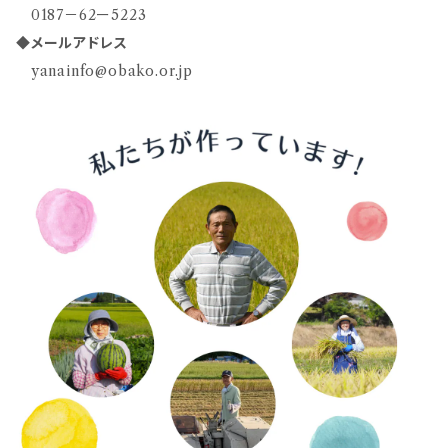
0187－62ー5223
◆
メールアドレス
yanainfo@obako.or.jp